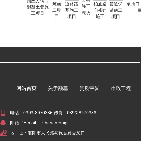
房建
文明
预应力钢筒
保
筑施
道路路
柏油路
管道保
承插口防腐
施工
施工
混凝土管施
工
工项
基施工
面摊铺
温施工
目
项目
现场
工项目
目
目
项目
施工
项目
网站首页
关于融基
资质荣誉
市政工程
电话：0393-8970386 传真：0393-8970386
邮箱（E-mail）：henanrongji
地 址：濮阳市人民路与昆吾路交叉口